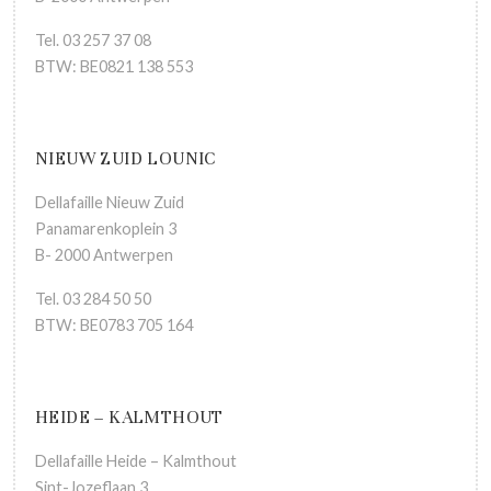
Tel. 03 257 37 08
BTW: BE0821 138 553
NIEUW ZUID LOUNIC
Dellafaille Nieuw Zuid
Panamarenkoplein 3
B- 2000 Antwerpen
Tel. 03 284 50 50
BTW: BE0783 705 164
HEIDE – KALMTHOUT
Dellafaille Heide – Kalmthout
Sint-Jozeflaan 3